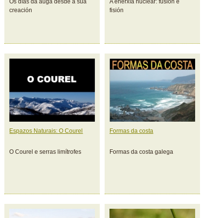
Os días da auga desde a súa
A enerxía nuclear: fusión e
creación
fisión
Espazos Naturais: O Courel
Formas da costa
O Courel e serras limítrofes
Formas da costa galega