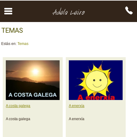
TEMAS
Estás en:
Temas
A costa galega
A enerxía
A costa galega
A enerxía