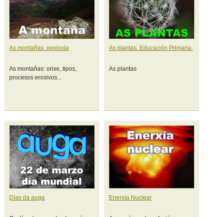
As montañas: xeoloxía
As plantas. Educación Primaria.
As montañas: orixe, tipos,
As plantas
procesos erosivos...
Días da auga
Enerxía Nuclear