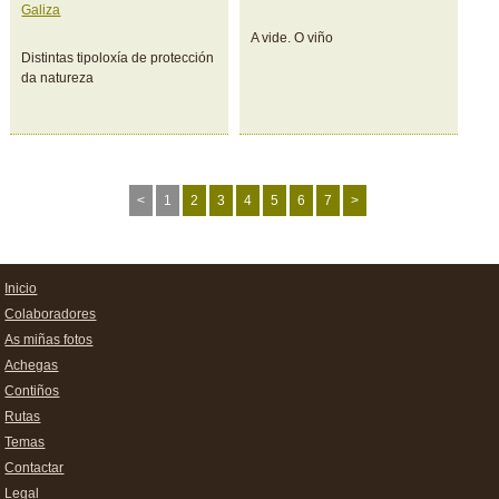
Galiza
A vide. O viño
Distintas tipoloxía de protección
da natureza
<
1
2
3
4
5
6
7
>
Inicio
Colaboradores
As miñas fotos
Achegas
Contiños
Rutas
Temas
Contactar
Legal