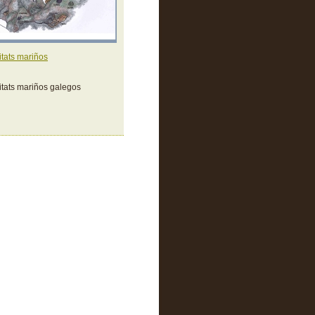
tats mariños
tats mariños galegos