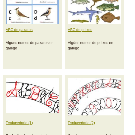
ABC de paxaros
ABC de peixes
Algúns nomes de paxaros en
Algúns nomes de peixes en
galego
galego
Evolucedario (1)
Evolucedario (2)