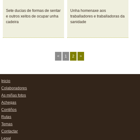
Sete ducias de formas de sentar
Unha homenaxe aos
e outros xeitos de ocupar unha
traballadores e traballadoras da
cadeira
sanidade
<
1
2
>
Inicio
Colaboradores
As miñas fotos
Achegas
Contiños
Rutas
Temas
Contactar
Legal