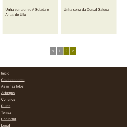
Unha serra entre A Golada e
Unha serra da Dorsal Galega
Antas de Ulla
<
1
2
>
Inicio
Colaboradores
As miñas fotos
Achegas
Contiños
Rutas
Temas
Contactar
Legal