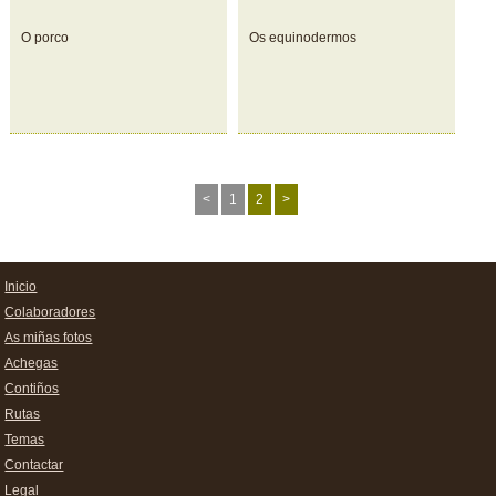
O porco
Os equinodermos
<
1
2
>
Inicio
Colaboradores
As miñas fotos
Achegas
Contiños
Rutas
Temas
Contactar
Legal