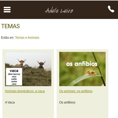
TEMAS
Estás en:
Temas
»
Animais
Animais domésticos: a vaca
Os animais: os anfibios
A Vaca
Os anfibios