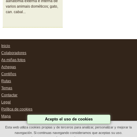
aanatomía externa e interna de
varios animais dométicos; gato,
can. cabal...
Inicio
Colaboradores
As miñas fotos
Achegas
Contiños
Rutas
Temas
Contactar
Legal
Política de cookies
Mapa
Acepto el uso de cookies
Esta web utiliza cookies propias y de terceros para analizar, personalizar y mejorar la
navegación. Si continuas navegando consideramos que aceptas su uso.
Deseño Web Galicia