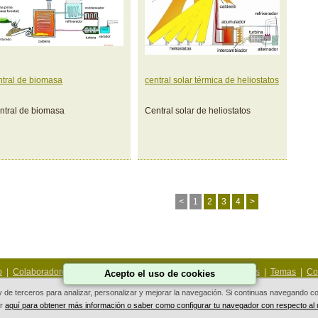
ntral de biomasa
central solar térmica de heliostatos
ntral de biomasa
Central solar de heliostatos
<
1
2
3
4
>
o
|
Colaboradores
|
As miñas fotos
|
Achegas
|
Contiños
|
Rutas
|
Temas
|
Co
Acepto el uso de cookies
 y de terceros para analizar, personalizar y mejorar la navegación. Si continuas navegando
ar
aquí para obtener más información o saber como configurar tu navegador con respecto al
Deseño Web Galicia