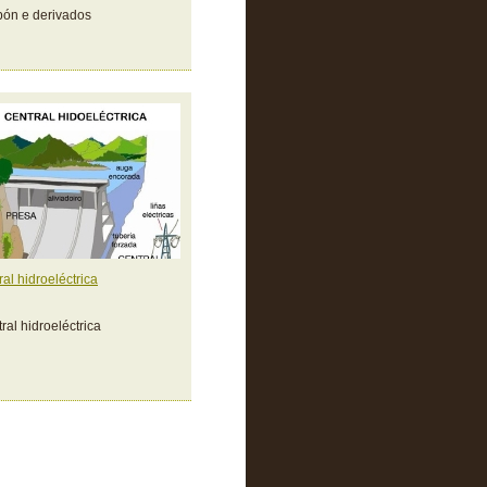
ón e derivados
ral hidroeléctrica
ral hidroeléctrica