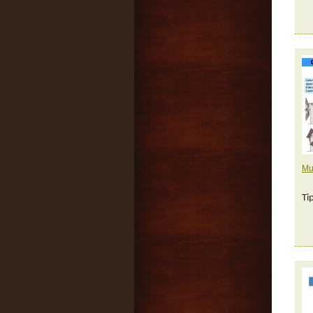
Mu
Ti