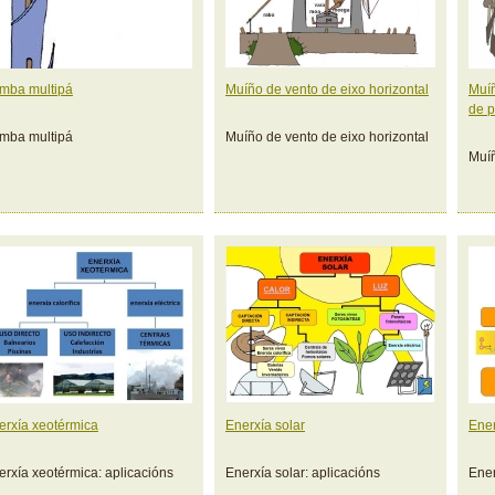
mba multipá
Muíño de vento de eixo horizontal
Muíñ
de p
mba multipá
Muíño de vento de eixo horizontal
Muíñ
erxía xeotérmica
Enerxía solar
Ener
erxía xeotérmica: aplicacións
Enerxía solar: aplicacións
Ener