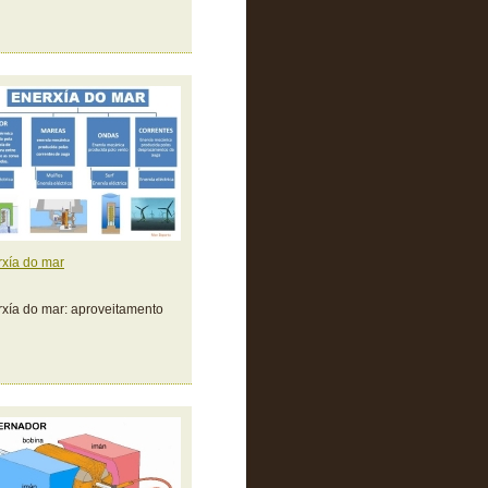
xía do mar
xía do mar: aproveitamento