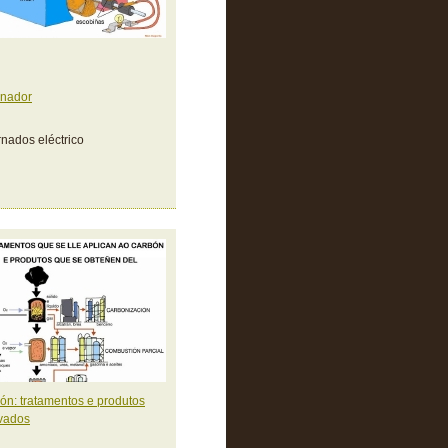
rnador
rnados eléctrico
ón: tratamentos e produtos
vados