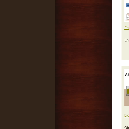
En
En
bi
Ob