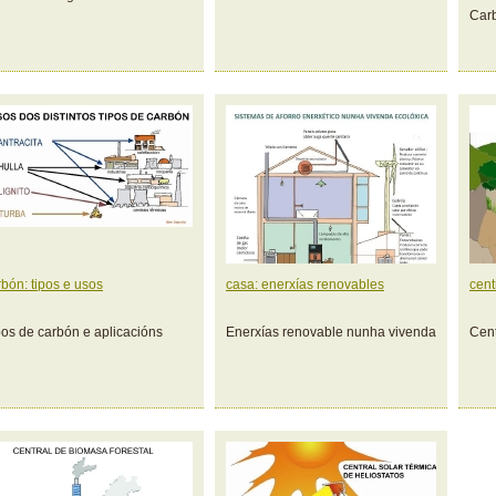
Carb
rbón: tipos e usos
casa: enerxías renovables
cent
pos de carbón e aplicacións
Enerxías renovable nunha vivenda
Cent