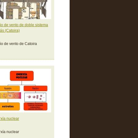
o de vento de doble sistema
ás (Catoira)
o de vento de Catoira
xía nuclear
xía nuclear