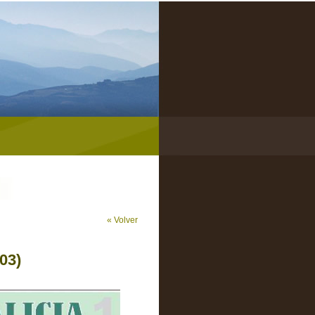
« Volver
03)