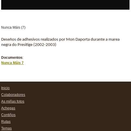
Nunca Máis (7)
Deseños de adhesivos realizados por Mon Daporta durante a marea
negra do Presitige (2002-2003)
Documentos
:
Nunca Máis 7
Inicio
Colaboradores
As miñas fotos
Achegas
Contiños
Rutas
Temas