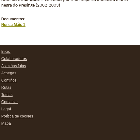
negra do Presitige (2002-2003)
Documentos
:
Nunca Máis 1
Inicio
Colaboradores
As miñas fotos
Achegas
Contiños
Rutas
Temas
Contactar
Legal
Política de cookies
Mapa