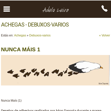
ACHEGAS - DEBUXOS-VARIOS
Estás en:
Achegas
»
Debuxos-varios
« Volver
NUNCA MÁIS 1
Nunca Maís (1)
Deseños de adhesivos realizados por Mon Daporta durante a marea