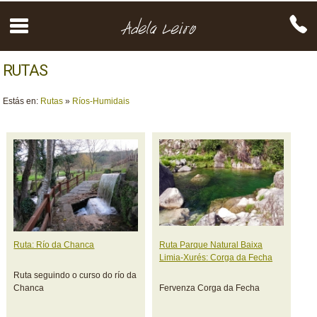
RUTAS
Estás en:
Rutas
»
Ríos-Humidais
Ruta: Río da Chanca
Ruta Parque Natural Baixa
Limia-Xurés: Corga da Fecha
Ruta seguindo o curso do río da
Chanca
Fervenza Corga da Fecha