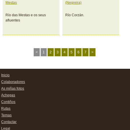
Mestas
(Negreira)
Río das Mestas e os seus
Río Corzán.
afluentes
<
1
2
3
4
5
6
7
>
Inicio
Colaboradores
As miñas fotos
Achegas
Contiños
Rutas
Temas
Contactar
Legal