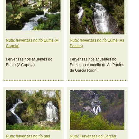
Ruta: fervenzas no río Eume (A
Ruta: fervenzas no río Eume (As
Capela)
Pontes)
Fervenzas nos afluentes do
Fervenzas nos afluentes do
Eume (A Capela).
Eume, no concello de As Pontes
de García Rodrí...
Ruta: fervenzas no río das
Ruta: Fervenzas do Corzán