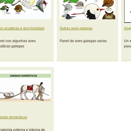
es acuáticas e dos humidais
Outras aves galegas
Xogo
nel con algunhas aves
Panel de aves galegas varias
Un x
uáticas galegas
paxa
imais domésticos
natomía externa e interna de