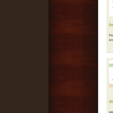
Av
Pa
ac
An
aa