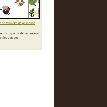
 de taboleiro de paxariños
ogo no que os elementos son
riños galegos