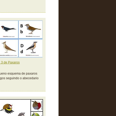
 3 de Paxaros
ueno esquema de paxaros
gos seguindo o abecedario