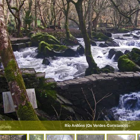
Río Anllóns (Os Verdes-Coristanco)