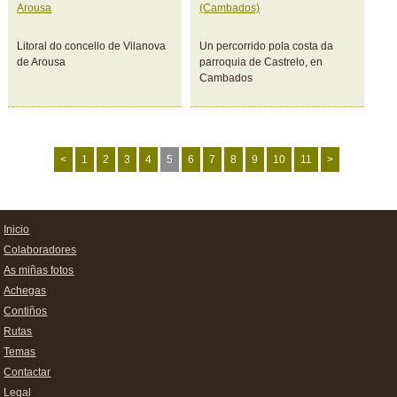
Arousa
(Cambados)
Litoral do concello de Vilanova
Un percorrido pola costa da
de Arousa
parroquia de Castrelo, en
Cambados
<
1
2
3
4
5
6
7
8
9
10
11
>
Inicio
Colaboradores
As miñas fotos
Achegas
Contiños
Rutas
Temas
Contactar
Legal