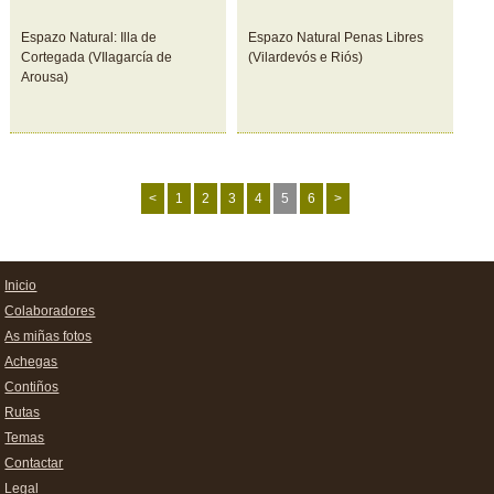
Espazo Natural: Illa de
Espazo Natural Penas Libres
Cortegada (VIlagarcía de
(Vilardevós e Riós)
Arousa)
<
1
2
3
4
5
6
>
Inicio
Colaboradores
As miñas fotos
Achegas
Contiños
Rutas
Temas
Contactar
Legal