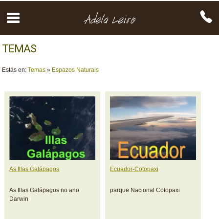
TEMAS
Estás en:
Temas
»
Espazos Naturais
As Illas Galápagos
Ecuador-Cotopaxi
As Illas Galápagos no ano
parque Nacional Cotopaxi
Darwin