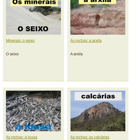
Minerais: o seixo
As rochas: a arxila
O seixo
A arxila
As rochas: a lousa
As rochas: as calcárias