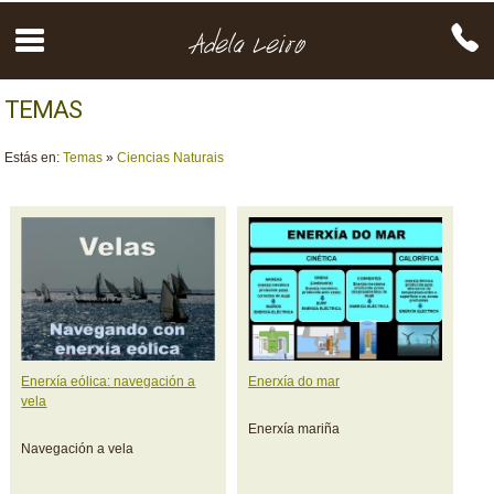
TEMAS
Estás en:
Temas
»
Ciencias Naturais
Enerxía eólica: navegación a
Enerxía do mar
vela
Enerxía mariña
Navegación a vela