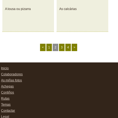
A lousa ou pizarra
As calcárias
<
1
2
3
4
>
Inicio
Colaboradores
As miñas fotos
Achegas
Contiños
Rutas
Temas
Contactar
Legal