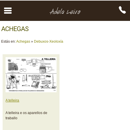
ACHEGAS
Estás en:
Achegas
»
Debuxos-Xeoloxía
A telleira
A telleira e os aparellos de
traballo