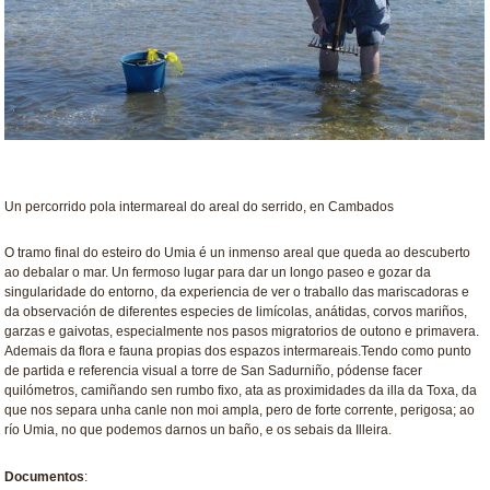
Un percorrido pola intermareal do areal do serrido, en Cambados
O tramo final do esteiro do Umia é un inmenso areal que queda ao descuberto
ao debalar o mar. Un fermoso lugar para dar un longo paseo e gozar da
singularidade do entorno, da experiencia de ver o traballo das mariscadoras e
da observación de diferentes especies de limícolas, anátidas, corvos mariños,
garzas e gaivotas, especialmente nos pasos migratorios de outono e primavera.
Ademais da flora e fauna propias dos espazos intermareais.Tendo como punto
de partida e referencia visual a torre de San Sadurniño, pódense facer
quilómetros, camiñando sen rumbo fixo, ata as proximidades da illa da Toxa, da
que nos separa unha canle non moi ampla, pero de forte corrente, perigosa; ao
río Umia, no que podemos darnos un baño, e os sebais da Illeira.
Documentos
: