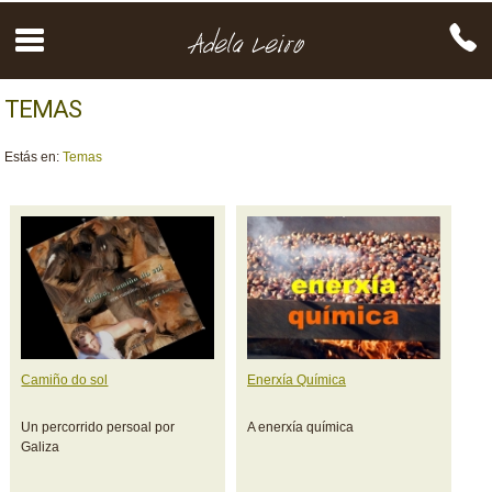
TEMAS
Estás en:
Temas
Camiño do sol
Enerxía Química
Un percorrido persoal por
A enerxía química
Galiza