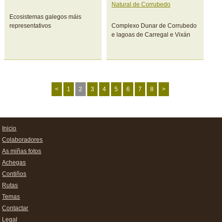
Natural de Corrubedo
Ecosistemas galegos máis
representativos
Complexo Dunar de Corrubedo
e lagoas de Carregal e Vixán
<
1
2
3
4
5
6
7
8
>
Inicio
Colaboradores
As miñas fotos
Achegas
Contiños
Rutas
Temas
Contactar
Legal